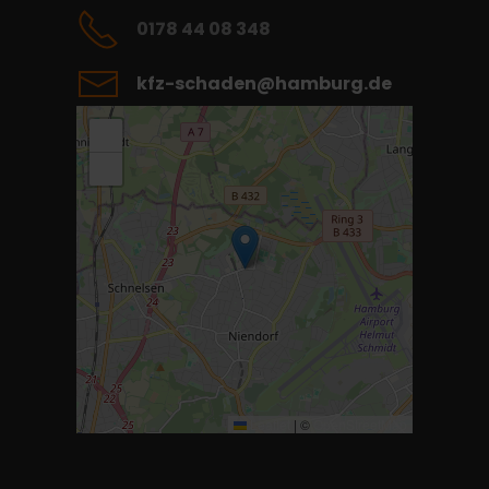
0178 44 08 348
kfz-schaden@hamburg.de
+
−
Leaflet
|
©
OpenStreetMap