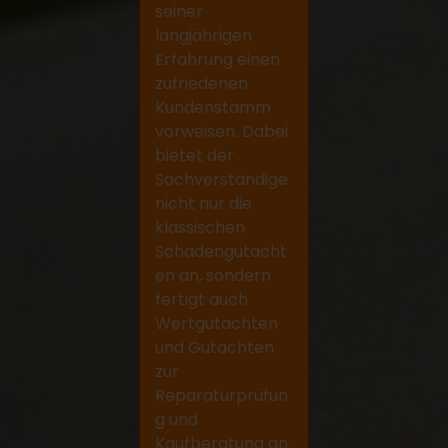
seiner
langjährigen
Erfahrung einen
zufriedenen
Kundenstamm
vorweisen. Dabei
bietet der
Sachverständige
nicht nur die
klassischen
Schadengutacht
en an, sondern
fertigt auch
Wertgutachten
und Gutachten
zur
Reparaturprüfun
g und
Kaufberatung an.