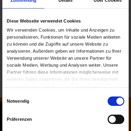
Sie einfach Kontakt mit mir auf. Sie
Zustimmung
Details
Über Cookies
erreichen uns auf folgenden Wegen:
Diese Webseite verwendet Cookies
UM SICH BERATEN UND DAS
SCHADENSGUTACHTEN ERSTELLEN
Wir verwenden Cookies, um Inhalte und Anzeigen zu
ZU LASSEN, KÖNNEN SIE SICH
personalisieren, Funktionen für soziale Medien anbieten
TELEFONISCH AN MICH WENDEN
zu können und die Zugriffe auf unsere Website zu
ODER DEN AUFTRAG SCHRIFTLICH
ERTEILEN.
analysieren. Außerdem geben wir Informationen zu Ihrer
Verwendung unserer Website an unsere Partner für
Telefon: 0178 4408348
soziale Medien, Werbung und Analysen weiter. Unsere
E-Mail: kfz-schaden@hamburg.de
Partner führen diese Informationen möglicherweise mit
weiteren Daten zusammen, die Sie ihnen bereitgestellt
mehr Informationen
haben oder die sie im Rahmen Ihrer Nutzung der Dienste
gesammelt haben.
E
Notwendig
i
n
w
Präferenzen
i
l