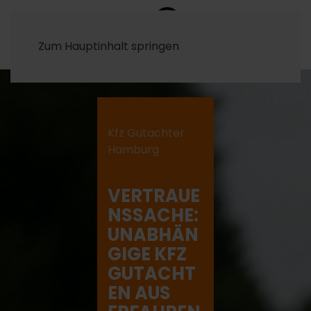
Zum Hauptinhalt springen
Kfz Gutachter
Hamburg
VERTRAUE
NSSACHE:
UNABHÄN
GIGE KFZ
GUTACHT
EN AUS