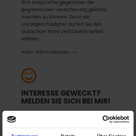
Ihre Ansprüche gegenüber der
gegnerischen Versicherung geltend
machen zu können. Denn als
Unfallgeschädigter dürfen Sie den
Gutachter Ihres Vertrauens selbst
wählen.
mehr Informationen
INTERESSE GEWECKT?
MELDEN SIE SICH BEI MIR!
Wenn Sie nun neugierig geworden sind
auf die Leistungen eines unabhängigen
Kfz Gutachters in Hamburg, nehmen